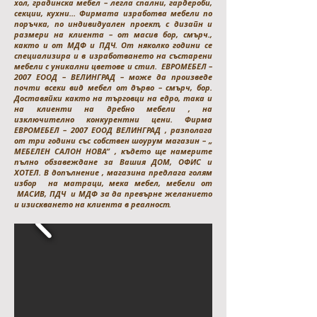
хол, градинска мебел – легла спални, гардероби,
секции, кухни… Фирмата изработва мебели по
поръчка, по индивидуален проект, с дизайн и
размери на клиента – от масив бор, смърч.,
както и от МДФ и ПДЧ. От няколко години се
специализира и в изработването на състарени
мебели с уникални цветове и стил. ЕВРОМЕБЕЛ –
2007 ЕООД – ВЕЛИНГРАД – може да произведе
почти всеки вид мебел от дърво – смърч, бор.
Доставяйки както на търговци на едро, така и
на клиенти на дребно мебели , на
изключително конкурентни цени. Фирма
ЕВРОМЕБЕЛ – 2007 ЕООД ВЕЛИНГРАД , разполага
от три години със собствен шоурум магазин – „
МЕБЕЛЕН САЛОН НОВА” , където ще намерите
пълно обзавеждане за Вашия ДОМ, ОФИС и
ХОТЕЛ. В допълнение , магазина предлага голям
избор на матраци, мека мебел, мебели от
МАСИВ, ПДЧ и МДФ за да превърне желанието
и изискването на клиента в реалност.